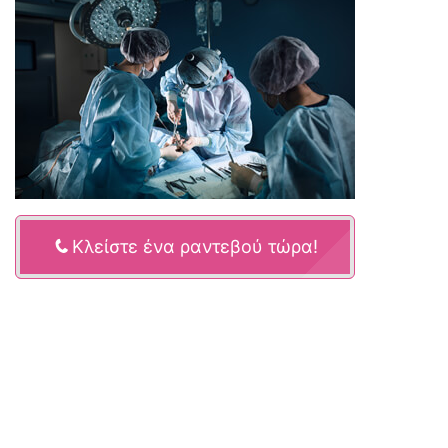
Κλείστε ένα ραντεβού τώρα!