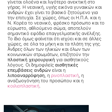
γίνεται ολοένα και λιγότερο ανεκτική στο
γήρας. Η νεανική, υγιής εικόνα γυναικών και
ανδρών έχει γίνει το βασικό ζητούμενο για
την επιτυχία. Σε χώρες, όπως οι Η.Π.Α. και η
Ν. Κορέα το νεανικό, φρέσκο πρόσωπο και το
εύρωστο, αθλούμενο σώμα, αποτελούν
σημαντικό εφόδιο επαγγελματικής ανέλιξης.
Το ίδιο όμως φαίνεται ότι ισχύει και σε άλλες
χώρες, σε όλα τα μήκη και τα πλάτη της γης.
Άνδρες όλων των ηλικιών και όλων των
κοινωνικών στρωμάτων, επιζητούν την
πλαστική χειρουργική
για αισθητικούς
λόγους. Οι δημοφιλείς
αισθητικές
επεμβάσεις ανδρών
είναι η
λιποαναρρόφηση
, η
ρινοπλαστική
, η
αναζωογόνηση του προσώπου και η
κοιλιοπλαστική
.