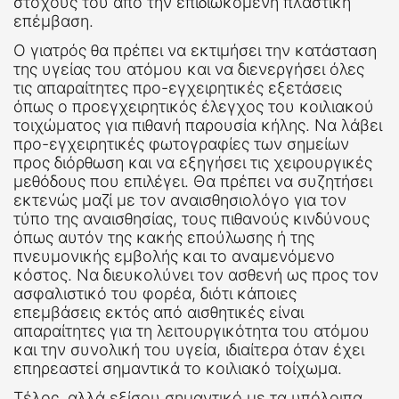
στόχους του από την επιδιωκόμενη πλαστική
επέμβαση.
Ο γιατρός θα πρέπει να εκτιμήσει την κατάσταση
της υγείας του ατόμου και να διενεργήσει όλες
τις απαραίτητες προ-εγχειρητικές εξετάσεις
όπως ο προεγχειρητικός έλεγχος του κοιλιακού
τοιχώματος για πιθανή παρουσία κήλης. Να λάβει
προ-εγχειρητικές φωτογραφίες των σημείων
προς διόρθωση και να εξηγήσει τις χειρουργικές
μεθόδους που επιλέγει. Θα πρέπει να συζητήσει
εκτενώς μαζί με τον αναισθησιολόγο για τον
τύπο της αναισθησίας, τους πιθανούς κινδύνους
όπως αυτόν της κακής επούλωσης ή της
πνευμονικής εμβολής και το αναμενόμενο
κόστος. Να διευκολύνει τον ασθενή ως προς τον
ασφαλιστικό του φορέα, διότι κάποιες
επεμβάσεις εκτός από αισθητικές είναι
απαραίτητες για τη λειτουργικότητα του ατόμου
και την συνολική του υγεία, ιδιαίτερα όταν έχει
επηρεαστεί σημαντικά το κοιλιακό τοίχωμα.
Τέλος, αλλά εξίσου σημαντικό με τα υπόλοιπα,