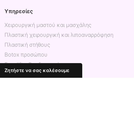
Υπηρεσίες
Χειρουργική μαστού και μασχάλης
Πλαστική χειρουργική και λιποαναρρόφηση
Πλαστική στήθους
Botox προσώπου
Facelift – Ρυτιδεκτομή
Ζητήστε να σας καλέσουμε
Ρινοπλαστική
Φωτοανάπλαση με laser
Υαλουρονικό οξύ
Άμεση Περιήγηση
Home
Υπηρεσίες