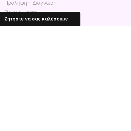
Πρόληψη – Διάγνωση
Ποιοι είμαστε
Ζητήστε να σας καλέσουμε
Συχνές ερωτήσεις
Νέα
Επικοινωνία
Δημοσιεύματα
Συνέντευξη της Κας Φαλιάκου στον ΑΝΤ1
Posted on
ΚΑΡΚΙΝΟΣ ΜΑΣΤΟΥ - Η ΥΠΕΡΒΟΛΙΚΗ
ΚΑΤΑΝΑΛΩΣΗ ΖΑΧΑΡΗΣ ΤΟΝ ΠΡΟΚΑΛΕΙ -
ΜΥΘΟΣ Η ΑΛΗΘΕΙΑ;
Posted on
ΟΜΙΛΟΣ ΥΓΕΙΑ: ΚΑΝΤΕ ΤΗΝ ΠΡΟΛΗΨΗ
ΤΡΟΠΟ ΖΩΗΣ